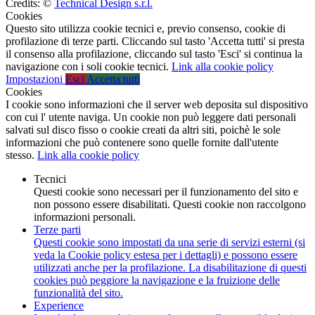
Credits: ©
Technical Design s.r.l.
Cookies
Questo sito utilizza cookie tecnici e, previo consenso, cookie di
profilazione di terze parti. Cliccando sul tasto 'Accetta tutti' si presta
il consenso alla profilazione, cliccando sul tasto 'Esci' si continua la
navigazione con i soli cookie tecnici.
Link alla cookie policy
Impostazioni
Esci
Accetta tutti
Cookies
I cookie sono informazioni che il server web deposita sul dispositivo
con cui l' utente naviga. Un cookie non può leggere dati personali
salvati sul disco fisso o cookie creati da altri siti, poichè le sole
informazioni che può contenere sono quelle fornite dall'utente
stesso.
Link alla cookie policy
Tecnici
Questi cookie sono necessari per il funzionamento del sito e
non possono essere disabilitati. Questi cookie non raccolgono
informazioni personali.
Terze parti
Questi cookie sono impostati da una serie di servizi esterni (si
veda la Cookie policy estesa per i dettagli) e possono essere
utilizzati anche per la profilazione. La disabilitazione di questi
cookies può peggiore la navigazione e la fruizione delle
funzionalità del sito.
Experience